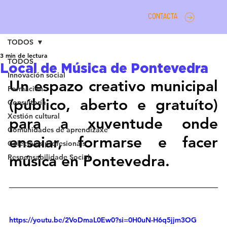
CONTACTA
TODOS
3 min de lectura
TODOS
Local de Música de Pontevedra
Innovación social
Un espazo creativo municipal 
Formación
(público, aberto e gratuíto) 
Consultoría
Xestión cultural
para a xuventude onde 
Comunidades de aprendizaxe
ensaiar, formarse e facer 
Colectivos profesionais
música en Pontevedra.
Responsabilidade Social
https://youtu.be/2VoDmaL0Ew0?si=0H0uN-H6q5jjm3OG