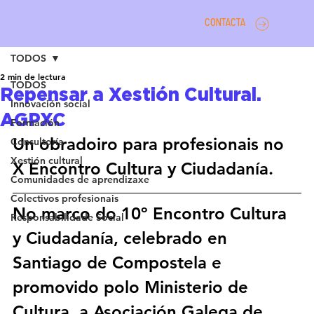
CONTACTA
TODOS
2 min de lectura
TODOS
Repensar a Xestión Cultural.
Innovación social
AGPXC
Formación
Un obradoiro para profesionais no 
Consultoría
Xestión cultural
X Encontro Cultura y Ciudadanía.
Comunidades de aprendizaxe
Colectivos profesionais
No marco do 
10º Encontro Cultura 
Responsabilidade Social
y Ciudadanía
, celebrado en 
Santiago de Compostela e 
promovido polo 
Ministerio de 
Cultura
, a 
Asociación Galega de 