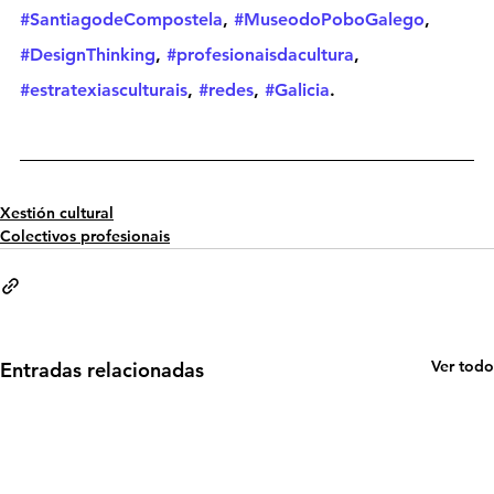
#SantiagodeCompostela
, 
#MuseodoPoboGalego
, 
#DesignThinking
, 
#profesionaisdacultura
, 
#estratexiasculturais
, 
#redes
, 
#Galicia
.
Xestión cultural
Colectivos profesionais
Ver todo
Entradas relacionadas