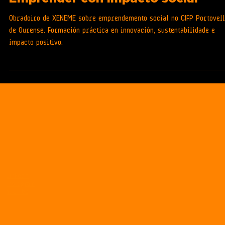
FORMACIÓN
Emprender con impacto social
Obradoiro de XENEME sobre emprendemento social no CIFP Portovel
de Ourense. Formación práctica en innovación, sustentabilidade e
impacto positivo.
LinkedIn
Instagram
Youtube