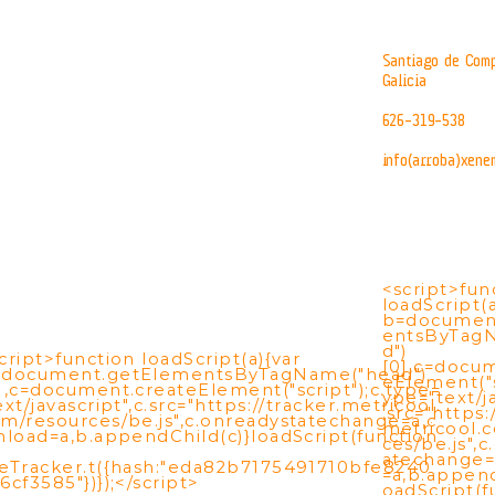
Santiago de Comp
Galicia
626-319-538
info(arroba)xene
<script>fun
loadScript(a
b=documen
entsByTag
d")
cript>function loadScript(a){var
[0],c=docu
=document.getElementsByTagName("head")
eElement("s
],c=document.createElement("script");c.type=
ype="text/ja
ext/javascript",c.src="https://tracker.metricool.
.src="https:
m/resources/be.js",c.onreadystatechange=a,c
metricool.
nload=a,b.appendChild(c)}loadScript(function
ces/be.js",
atechange=
eTracker.t({hash:"eda82b7175491710bfe8240
=a,b.append
6cf3585"})});</script>
oadScript(f