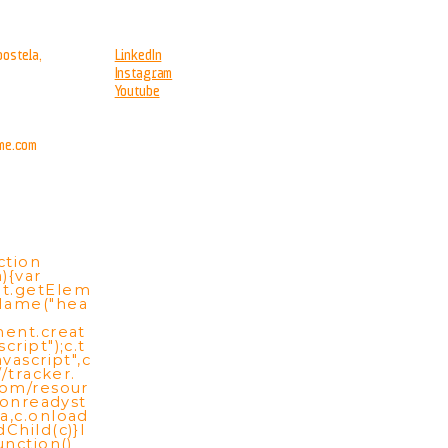
ostela,
LinkedIn
Instagram
Youtube
me.com
ction
){var
t.getElem
Name("hea
ment.creat
cript");c.t
vascript",c
//tracker.
com/resour
c.onreadyst
a,c.onload
Child(c)}l
unction()