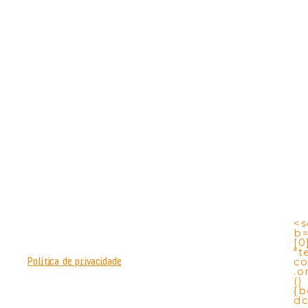
<s
b
[0
"t
co
Política de privacidade
.o
()
{b
dc