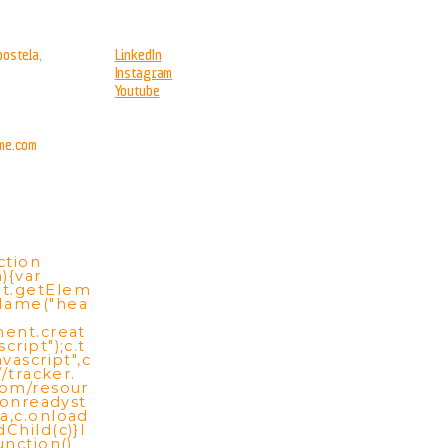
ostela,
LinkedIn
Instagram
Youtube
me.com
ction
){var
t.getElem
Name("hea
ment.creat
cript");c.t
vascript",c
//tracker.
com/resour
c.onreadyst
a,c.onload
Child(c)}l
unction()