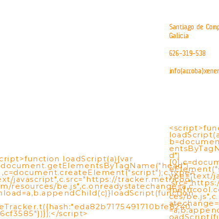
Santiago de Comp
Galicia
626-319-538
info(arroba)xene
<script>fun
loadScript(a
b=documen
entsByTag
d")
cript>function loadScript(a){var
[0],c=docu
=document.getElementsByTagName("head")
eElement("s
],c=document.createElement("script");c.type=
ype="text/ja
ext/javascript",c.src="https://tracker.metricool.
.src="https:
m/resources/be.js",c.onreadystatechange=a,c
metricool.
nload=a,b.appendChild(c)}loadScript(function
ces/be.js",
atechange=
eTracker.t({hash:"eda82b7175491710bfe8240
=a,b.append
6cf3585"})});</script>
oadScript(f