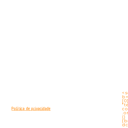
<s
b
[0
"t
co
Política de privacidade
.o
()
{b
dc