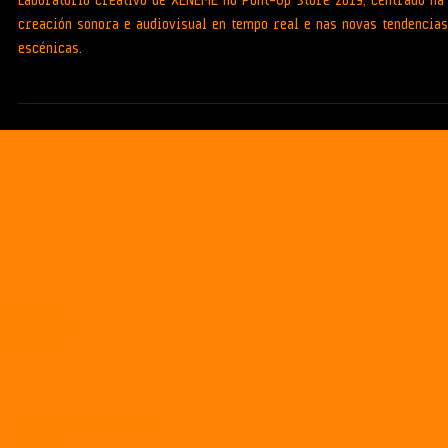
Music Lab. PontUp Store 19
Laboratorio creativo de XENEME no Pont-Up Store 2019, centrado na
creación sonora e audiovisual en tempo real e nas novas tendencias
escénicas.
LinkedIn
Instagram
Youtube