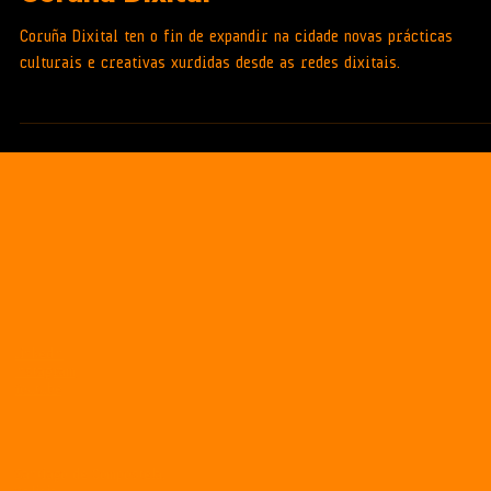
INNOVACIÓN SOCIAL
Coruña Dixital
Coruña Dixital ten o fin de expandir na cidade novas prácticas
culturais e creativas xurdidas desde as redes dixitais.
LinkedIn
Instagram
Youtube