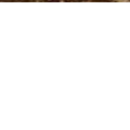
INNOVACIÓN SOCIAL
SOIDADE Co-Lab. Novos enfoques
fronte á soidade non elixida.
SOIDADE é un proxecto de responsabilidade social desenvolvido de
maneira colaborativa por Xeneme e BenCuriosa.