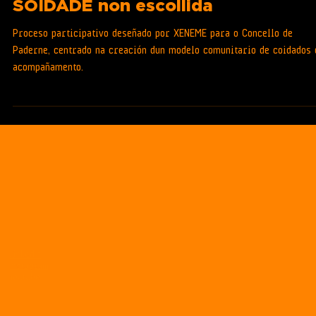
Estratexias municipais contra a
SOIDADE non escollida
Proceso participativo deseñado por XENEME para o Concello de
Paderne, centrado na creación dun modelo comunitario de coidados 
acompañamento.
LinkedIn
Instagram
Youtube