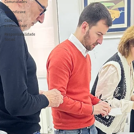
Comunidades
de
aprendizaxe
Colectivos
profesionais
Responsabilidade
Social