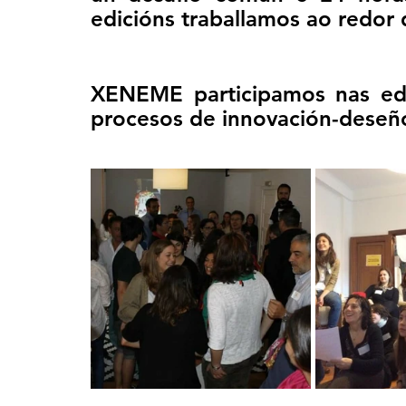
edicións traballamos ao redor 
XENEME participamos nas edi
procesos de innovación-deseño-