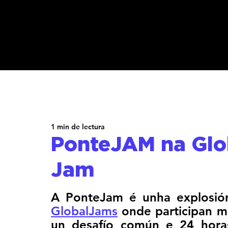
TODOS
Innovación social
Formación
Consultoría
Xe
1 min de lectura
PonteJAM na Glob
Jam
GlobalJams
 onde participan m
un desafío común e 24 hora