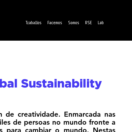
Traballos
Facemos
Somos
RSE
Lab
stión cultural
Comunidades de aprendizaxe
Colectivos profesi
al Sustainability
A PonteJam é unha explosión de creatividade. Enmarcada nas 
iles de persoas no mundo fronte a 
s para cambiar o mundo. Nestas 