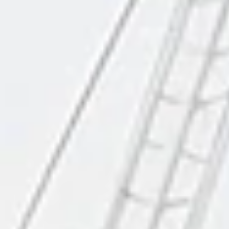
FORMACIÓN
Xestión e Innovación Cultural da
USC
APRENDER FACENDO, APRENDER COMPARTINDO Unha oferta formativa
para a práctica profesional