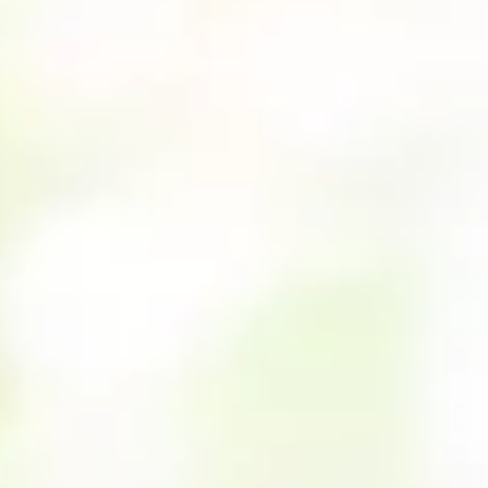
O Local de Música é un centro sociocultural público adicado á músi
que Xeneme xestionamos no Concello de Pontevedra.