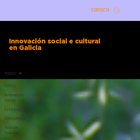
CONTACTA
Innovación social e cultural
en Galicia
TODOS
TODOS
Innovación
social
Formación
Consultoría
Xestión
cultural