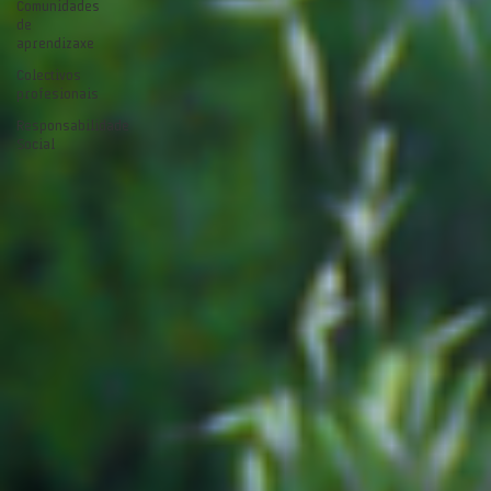
Comunidades
de
aprendizaxe
Colectivos
profesionais
Responsabilidade
Social