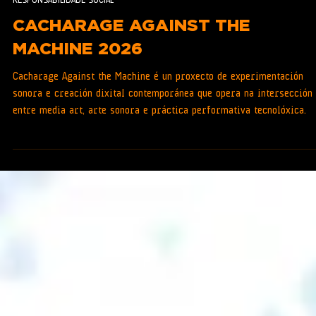
RESPONSABILIDADE SOCIAL
CACHARAGE AGAINST THE
MACHINE 2026
Cacharage Against the Machine é un proxecto de experimentación
sonora e creación dixital contemporánea que opera na intersección
entre media art, arte sonora e práctica performativa tecnolóxica.