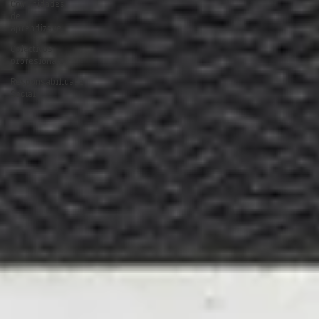
Comunidades
de
aprendizaxe
Colectivos
profesionais
Responsabilidade
Social