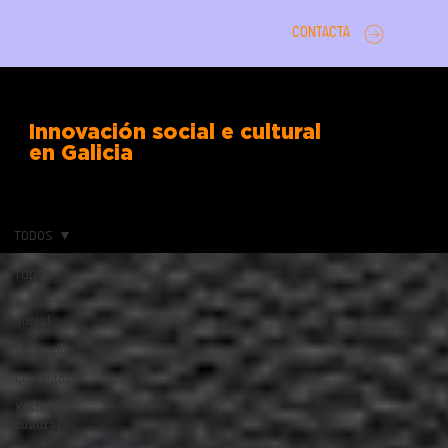
CONTACTA
Innovación social e cultural
en Galicia
TODOS
TODOS
Innovación
social
Formación
Consultoría
Xestión
cultural