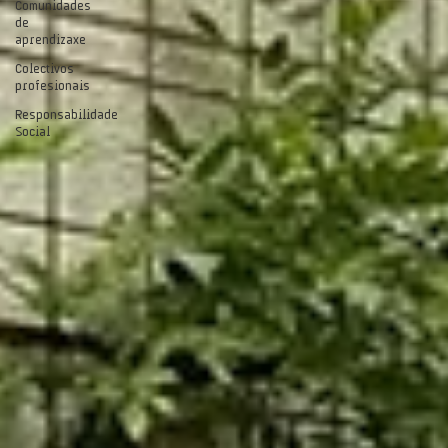
Comunidades
de
aprendizaxe
Colectivos
profesionais
Responsabilidade
Social