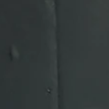
Proxecto de XENEME para o deseño e orientación estratéxica da
residencia municipal de artistas de Ponteareas.