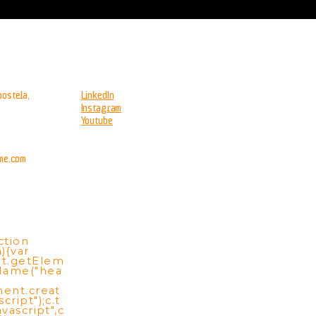
ostela,
LinkedIn
Instagram
Youtube
me.com
ction
){var
t.getElem
Name("hea
ment.creat
cript");c.t
vascript",c