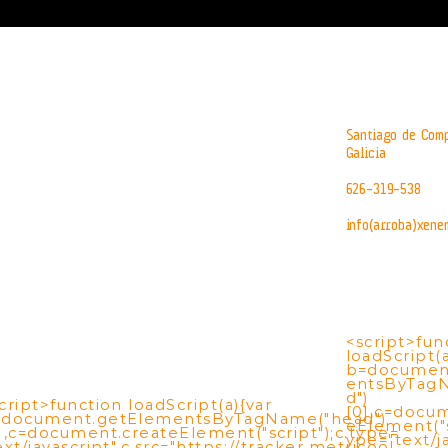
Santiago de Comp
Galicia
626-319-538
info(arroba)xene
<script>fun
loadScript(a
b=documen
entsByTag
d")
cript>function loadScript(a){var
[0],c=docu
=document.getElementsByTagName("head")
eElement("s
],c=document.createElement("script");c.type=
ype="text/ja
ext/javascript",c.src="https://tracker.metricool.