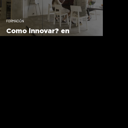
FORMACIÓN
Como innovar? en
EspazoCoop