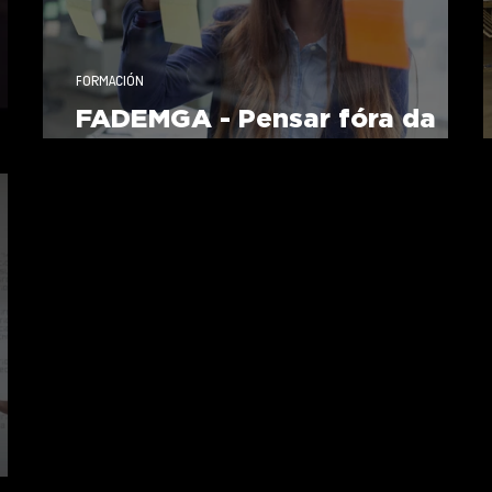
FORMACIÓN
FADEMGA - Pensar fóra da
caixa