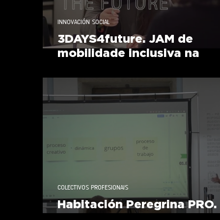
INNOVACIÓN SOCIAL
3DAYS4future. JAM de
mobilidade inclusiva na
UVigo
COLECTIVOS PROFESIONAIS
Habitación Peregrina PRO.
Escena Galega