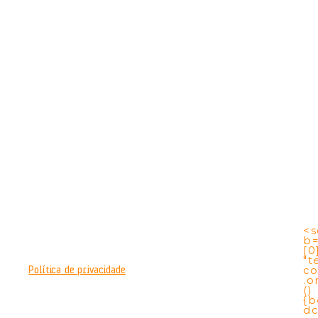
<s
b
[0
"t
co
Política de privacidade
.o
()
{b
dc