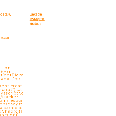
ostela,
LinkedIn
Instagram
Youtube
me.com
ction
){var
t.getElem
Name("hea
ment.creat
cript");c.t
vascript",c
//tracker.
com/resour
c.onreadyst
a,c.onload
Child(c)}l
unction()