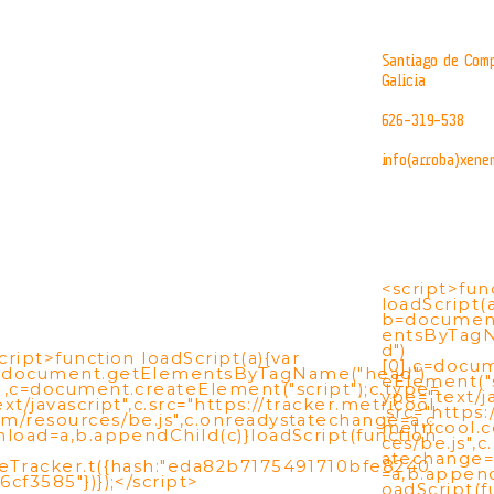
Santiago de Comp
Galicia
626-319-538
info(arroba)xene
<script>fun
loadScript(a
b=documen
entsByTag
d")
cript>function loadScript(a){var
[0],c=docu
=document.getElementsByTagName("head")
eElement("s
],c=document.createElement("script");c.type=
ype="text/ja
ext/javascript",c.src="https://tracker.metricool.
.src="https:
m/resources/be.js",c.onreadystatechange=a,c
metricool.
nload=a,b.appendChild(c)}loadScript(function
ces/be.js",
atechange=
eTracker.t({hash:"eda82b7175491710bfe8240
=a,b.append
6cf3585"})});</script>
oadScript(f